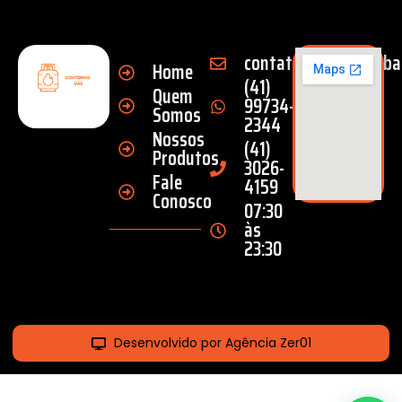
contato@gas.curitiba
Home
(41)
Quem
99734-
Somos
2344
Nossos
(41)
Produtos
3026-
Fale
4159
Conosco
07:30
às
23:30
Desenvolvido por Agência Zer01